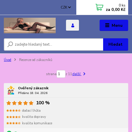
0
ks
CZK
za
0,00 Kč
Menu
Hledat
Úvod
Recenze od zákazníků
strana
z 11
další
Ověřený zákazník
Přidáno 18. 04. 2026
100 %
dodací lhůta
kvalita dopravy
kvalita komunikace