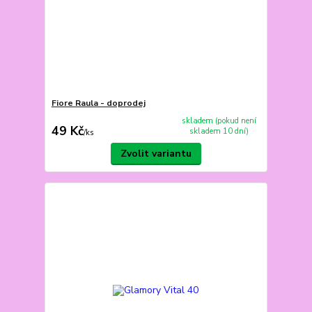
Fiore Raula - doprodej
skladem (pokud není
49 Kč
skladem 10 dní)
/
ks
Zvolit variantu