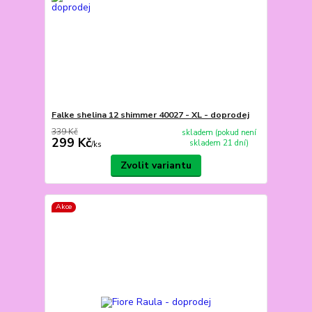
Falke shelina 12 shimmer 40027 - XL - doprodej
339 Kč
skladem (pokud není
299 Kč
skladem 21 dní)
/
ks
Zvolit variantu
Akce