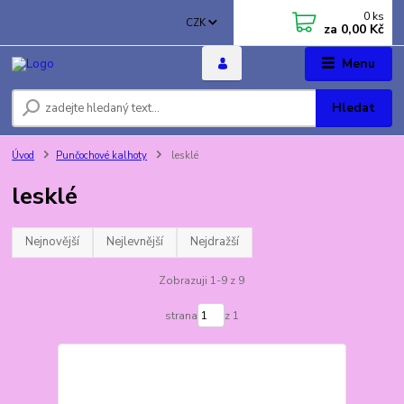
0
ks
CZK
za
0,00 Kč
Menu
Hledat
Úvod
Punčochové kalhoty
lesklé
lesklé
Nejnovější
Nejlevnější
Nejdražší
Zobrazuji 1-9 z 9
strana
z 1