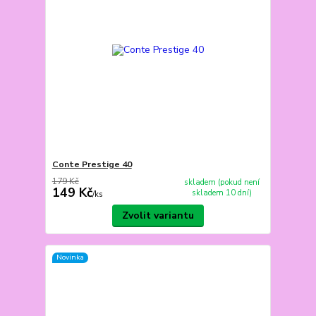
Conte Prestige 40
179 Kč
skladem (pokud není
149 Kč
skladem 10 dní)
/
ks
Zvolit variantu
Novinka