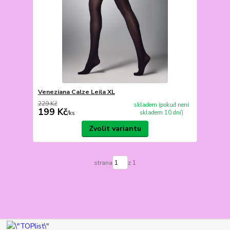
Veneziana Calze Leila XL
229 Kč
skladem (pokud není
199 Kč
skladem 10 dní)
/
ks
Zvolit variantu
strana
z 1