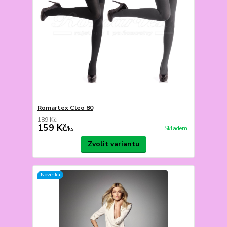
Romartex Cleo 80
189 Kč
159 Kč
Skladem
/
ks
Zvolit variantu
Novinka