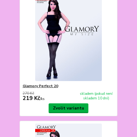
Glamory Perfect 20
270 Kč
skladem (pokud není
219 Kč
skladem 10 dní)
/
ks
Zvolit variantu