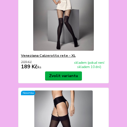
Veneziana Calzerotto rete - XL
209 Kč
skladem (pokud není
189 Kč
skladem 10 dní)
/
ks
Zvolit variantu
Novinka