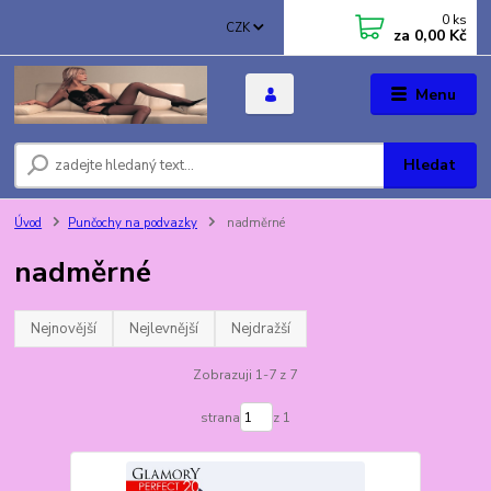
0
ks
CZK
za
0,00 Kč
Menu
Hledat
Úvod
Punčochy na podvazky
nadměrné
nadměrné
Nejnovější
Nejlevnější
Nejdražší
Zobrazuji 1-7 z 7
strana
z 1