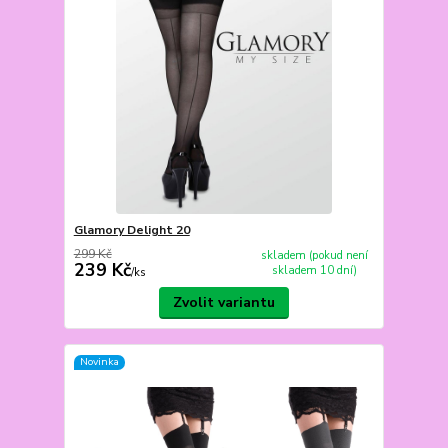
Glamory Delight 20
299 Kč
skladem (pokud není
239 Kč
skladem 10 dní)
/
ks
Zvolit variantu
Novinka