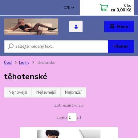
0
ks
CZK
za
0,00 Kč
Menu
Hledat
Úvod
Legíny
těhotenské
těhotenské
Nejnovější
Nejlevnější
Nejdražší
Zobrazuji 1-3 z 3
strana
z 1