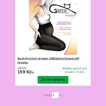
Body Protect leggins 100/Gatta Donna 100
leggins
199 Kč
skladem (pokud není
159 Kč
skladem 10 dní)
/
ks
Zvolit variantu
strana
z 1