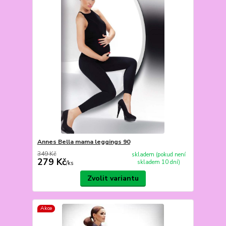
Annes Bella mama leggings 90
349 Kč
skladem (pokud není
279 Kč
skladem 10 dní)
/
ks
Zvolit variantu
Akce