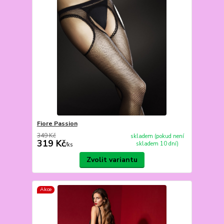
Fiore Passion
349 Kč
skladem (pokud není
319 Kč
skladem 10 dní)
/
ks
Zvolit variantu
Akce