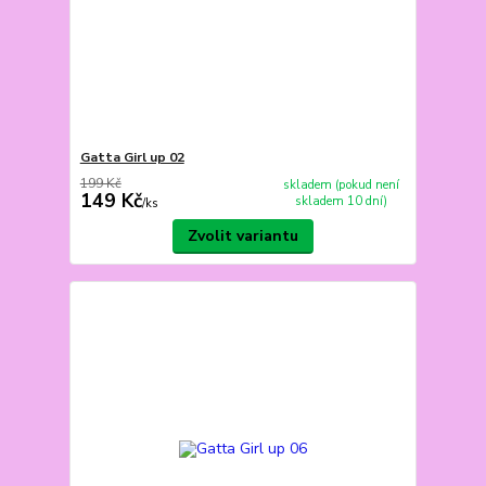
Gatta Girl up 02
199 Kč
skladem (pokud není
149 Kč
skladem 10 dní)
/
ks
Zvolit variantu