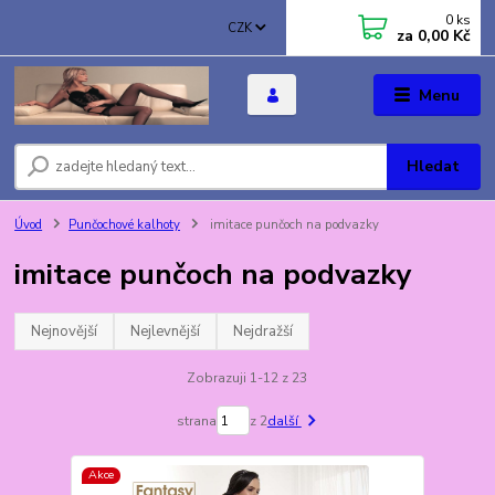
0
ks
CZK
za
0,00 Kč
Menu
Hledat
Úvod
Punčochové kalhoty
imitace punčoch na podvazky
imitace punčoch na podvazky
Nejnovější
Nejlevnější
Nejdražší
Zobrazuji 1-12 z 23
strana
z 2
další
Akce