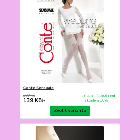
Conte Sensuale
299 Kč
skladem (pokud není
139 Kč
skladem 10 dní)
/
ks
Zvolit variantu