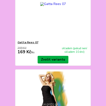
Gatta Rees 07
209 Kč
skladem (pokud není
169 Kč
skladem 10 dní)
/
ks
Zvolit variantu