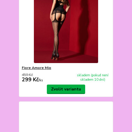
Fiore Amore Mio
459 Kč
skladem (pokud není
299 Kč
skladem 10 dní)
/
ks
Zvolit variantu