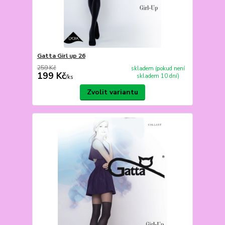
Gatta Girl up 26
259 Kč
skladem (pokud není
199 Kč
skladem 10 dní)
/
ks
Zvolit variantu