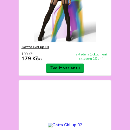
Gatta Girl up 01
199 Kč
skladem (pokud není
179 Kč
skladem 10 dní)
/
ks
Zvolit variantu