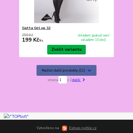
Gatta Girl up 32
259 Kč
skladem (pokud není
199 Kč
skladem 10 dní)
/
ks
Zvolit variantu
Načíst další produkty (11)
strana
z 2
další
Vytvořeno na
Eshop-rychle.cz