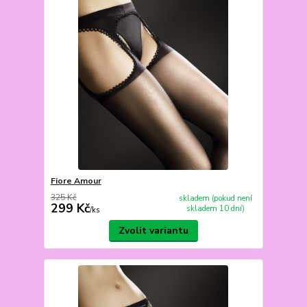
Fiore Amour
325 Kč
skladem (pokud není
299 Kč
skladem 10 dní)
/
ks
Zvolit variantu