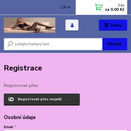
0
ks
CZK
za
0,00 Kč
Menu
Hledat
Registrace
Registrovat přes:
Registrovat přes mojeID
Osobní údaje
Email
*