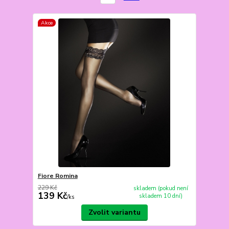
Akce
Fiore Romina
229 Kč
skladem (pokud není
139 Kč
skladem 10 dní)
/
ks
Zvolit variantu