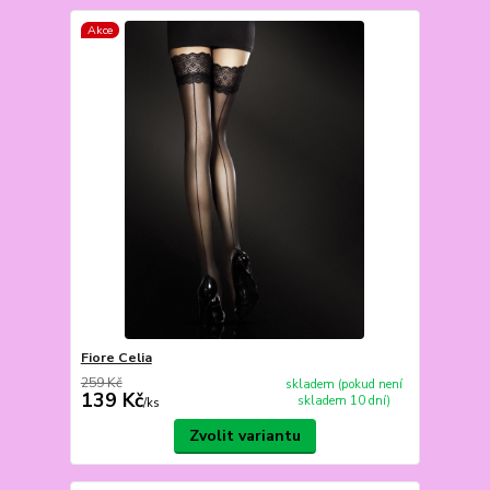
Akce
Fiore Celia
259 Kč
skladem (pokud není
139 Kč
skladem 10 dní)
/
ks
Zvolit variantu