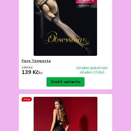
Fiore Tempesta
189 Kč
skladem (pokud není
139 Kč
skladem 10 dní)
/
ks
Zvolit variantu
Akce