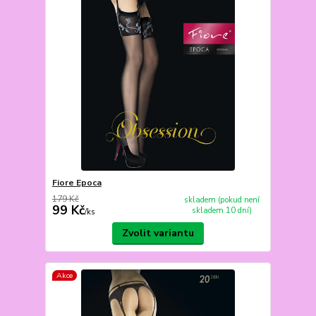
Fiore Epoca
179 Kč
skladem (pokud není
99 Kč
skladem 10 dní)
/
ks
Zvolit variantu
Akce