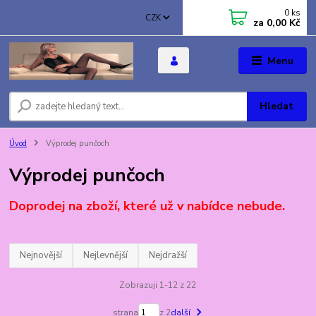
0
ks
CZK
za
0,00 Kč
Menu
Hledat
Úvod
Výprodej punčoch
Výprodej punčoch
Doprodej na zboží, které už v nabídce nebude.
Nejnovější
Nejlevnější
Nejdražší
Zobrazuji 1-12 z 22
strana
z 2
další