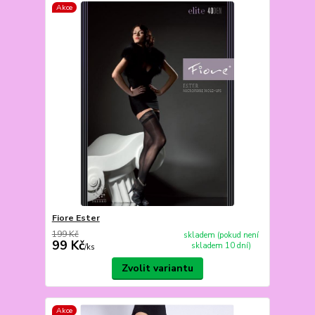
Akce
Fiore Ester
199 Kč
skladem (pokud není
99 Kč
skladem 10 dní)
/
ks
Zvolit variantu
Akce