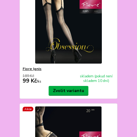
Fiore Ignis
189 Kč
skladem (pokud není
99 Kč
skladem 10 dní)
/
ks
Zvolit variantu
Akce