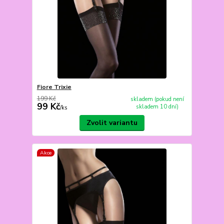
Fiore Trixie
199 Kč
skladem (pokud není
99 Kč
skladem 10 dní)
/
ks
Zvolit variantu
Akce