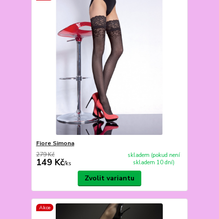
Fiore Simona
279 Kč
skladem (pokud není
149 Kč
skladem 10 dní)
/
ks
Zvolit variantu
Akce