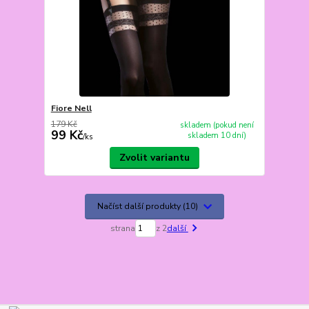
Fiore Nell
179 Kč
skladem (pokud není
99 Kč
skladem 10 dní)
/
ks
Zvolit variantu
Načíst další produkty (10)
strana
z 2
další