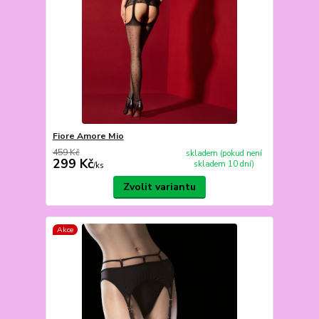
Fiore Amore Mio
459 Kč
skladem (pokud není
299 Kč
skladem 10 dní)
/
ks
Zvolit variantu
Akce