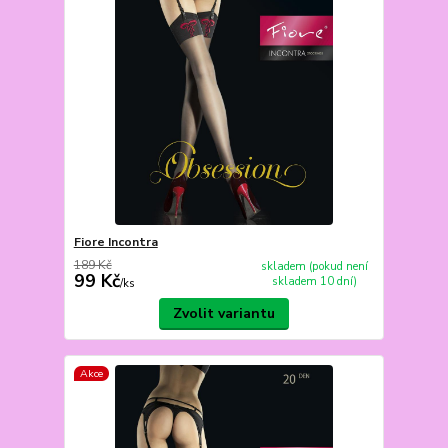
Fiore Incontra
189 Kč
skladem (pokud není
99 Kč
skladem 10 dní)
/
ks
Zvolit variantu
Akce