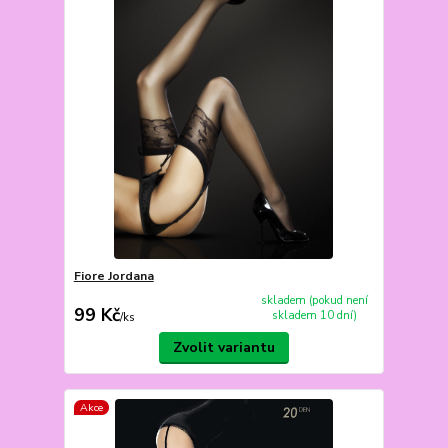
Fiore Jordana
skladem (pokud není
99 Kč
skladem 10 dní)
/
ks
Zvolit variantu
Akce