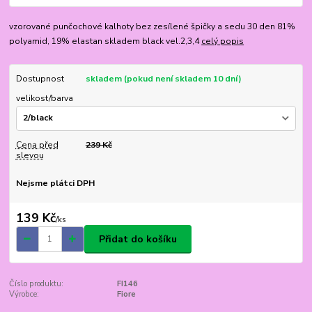
vzorované punčochové kalhoty bez zesílené špičky a sedu 30 den 81%
polyamid, 19% elastan skladem black vel.2,3,4
celý popis
Dostupnost
skladem (pokud není skladem 10 dní)
velikost/barva
Cena před
239 Kč
slevou
Nejsme plátci DPH
139 Kč
/
ks
Přidat do košíku
Číslo produktu:
FI146
Výrobce:
Fiore