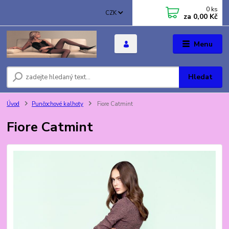
0
ks
CZK
za
0,00 Kč
Menu
Hledat
Úvod
Punčochové kalhoty
Fiore Catmint
Fiore Catmint