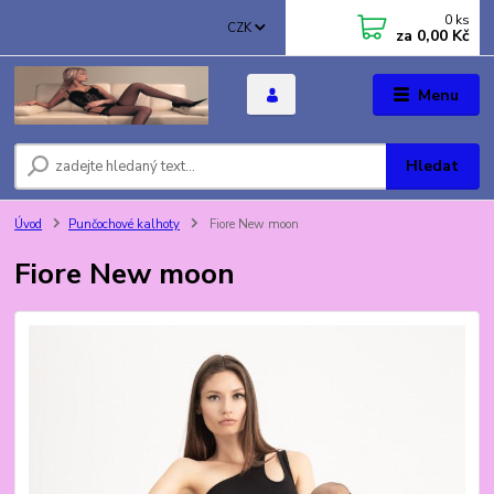
0
ks
CZK
za
0,00 Kč
Menu
Hledat
Úvod
Punčochové kalhoty
Fiore New moon
Fiore New moon