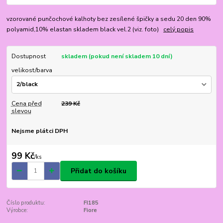
vzorované punčochové kalhoty bez zesílené špičky a sedu 20 den 90%
polyamid,10% elastan skladem black vel.2 (viz. foto)
celý popis
Dostupnost
skladem (pokud není skladem 10 dní)
velikost/barva
Cena před
239 Kč
slevou
Nejsme plátci DPH
99 Kč
/
ks
Přidat do košíku
Číslo produktu:
FI185
Výrobce:
Fiore